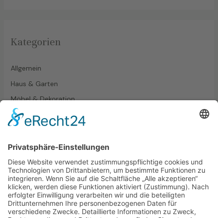
Kategorien
Allgemein
Haus & Garten
Möbel & Dekoration
Pflanzen
Tipps & Tricks
Wohnen
Schlagwörter