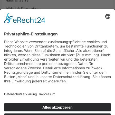
Haus & Garten
Möbel & Dekoration
Pflanzen
Tipps & Tricks
Wohnen
Schlagwörter
Haus
Pflanzen
Wohnen
© 2026 Pflanz Wunder.